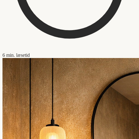
6
min. læsetid